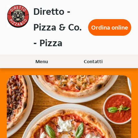
Passa
Diretto -
al
contenuto
Pizza & Co.
principale
Ordina online
- Pizza
Menu
Contatti