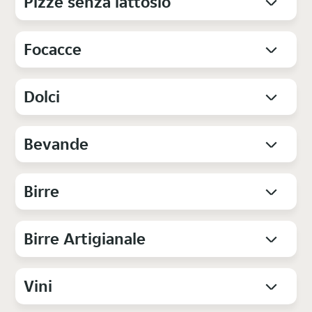
Pizze senza lattosio
Focacce
Dolci
Bevande
Birre
Birre Artigianale
Vini